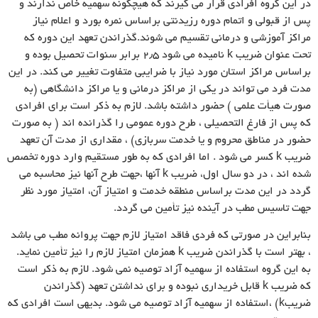
در این گروه افرادى قرار مى گیرند که هیچگونه سهمیه خاص ندارند و
پس از قبولى و اتمام دوره رزیدنتى براساس نمره بورد و اعلام نیاز
مراکز آموزشى و درمانى تقسیم مى شوند.گذراندن تعهد این دوره که
تحت عنوان ضریب k نامیده مى شود ۲٫۵ برابر سنوات تحصیل بوده و
براساس مراکز استان مورد نیاز با ضرایبى متفاوت تغییر مى کند. در این
مدت فرد مى تواند در یکى از مراکز درمانى و یا مراکز دانشگاهى (به
صورت هیأت علمى ) حضور داشته باشد. لازم به ذکر است براى افرادى
که پس از فارغ التحصیلى ، طرح دوره عمومى را گذرانده اند ( به صورت
حضور در مناطق محروم و یا خدمت سربازى) ، مقدارى از مدت آن تعهد
ضریب k کسر مى شود . اما افرادى که به طور مستقیم وارد دوره تخصص
شده اند ، در دو سال اول، ضریب k آنها ،جهت طرح آنها نیز محاسبه مى
گردد در این مدت براساس منطقه خدمت و امتیاز آن، امتیاز مورد نظر
جهت تاسیس مطب در آینده نیز تأمین مى گردد.
بنابراین در صورتى که فردى فاقد امتیاز لازم جهت پروانه مطب مى باشد
، بهتر است با گذراندن ضریب k همزمان امتیاز لازم را نیز تأمین نماید.
به این گروه استفاده از سهمیه آزاد توصیه نمى شود. لازم به ذکر است
که ضریب k قابل خریدارى نبوده و براى نداشتن تعهد (گذراندن
ضریبk) ،استفاده از سهمیه آزاد توصیه مى شود. بدیهى است افرادى که