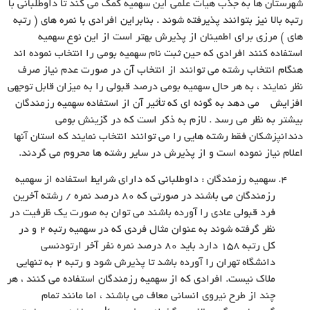
شهرستان ها به جذب هیأت علمى این سهمیه کمک مى کند تا داوطلبانى با
رتبه بالا نیز بتوانند پذیرفته شوند . بنابراین افرادى با نمره هاى ( رتبه
هاى ) مرزى براى اطمینان از پذیرش بهتر است از این نوع سهمیه
استفاده کنند افرادى که حین ثبت نام سهمیه بومى را انتخاب نموده اند
هنگام انتخاب رشته مى توانند از انتخاب آن در صورت عدم نیاز صرف
نظر نمایند ، به هر حال سهمیه بومى درصد قبولى را به میزان قابل توجهى
افزایش مى دهد به گونه اى که تأثیر آن از استفاده سهمیه رزمندگان
بیشتر به نظر مى رسد . لازم به ذکر است که در گزینش بومى
دندانپزشکان فقط رشته هایى را مى توانند انتخاب نمایند که استان آنها
اعلام نیاز نموده است و از پذیرش در سایر رشته ها محروم مى گردند.
سهمیه رزمندگان : داوطلبانى که داراى شرایط استفاده از سهمیه
رزمندگان مى باشند در صورتى که ۸۰ درصد نمره / رشته آخرین
فرد قبولى عادى را آورده باشند مى توان به صورت یک ظرفیت در
نظر گرفته شوند به عنوان مثال فردى که در سهمیه رتبه ۲ و در
کل رتبه ۱۵۸ دارد باید ۸۰ درصد نمره نفر آخر ارتودنسى
دانشگاه تهران را آورده باشد تا پذیرش شود و رتبه ۲ به تنهایى
ملاک نیست. افرادى که از سهمیه رزمندگان استفاده مى کنند ، هر
چند از طرح نیروى انسانى معاف مى باشند ، اما مانند تمام