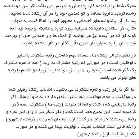
محرک شما براى ادامه کار، پژوهش و تدریس مى باشد.اگر بین دو یا چند
رشته تردید دارید ،علاقه و توانمندى خود را در آن رشته لحاظ نمائید.
پس از آن پشتوانه هاى اجتماعى و معنوى خود را لحاظ کنید.به عنوان
مثال اگر استادى داریدکه همواره مورد توجه و عنایت او بوده اید ؛ به
گونه اى که در آینده نیز مى توانید از کمک ها و راهنمایى هاى او بهرمند
شوید ،آن را به عنوان پارامترى تأثیرگذار در نظر داشته باشید .
در تنظیم توالى رشته ها ، مساله مهم داشتن رتبه مشترک با سایر
داوطلبان است ؛ در صورتى که رتبه مشترک ندارید ( تعداد نمره مشترک
یک ذکر شده است )، توالى اهمیت زیادى ندارد ؛ زیرا حق تقدم با رتبه
هاى جلوتر مى باشد.
اما اگر داراى رتبه و نمره مشترک مى باشید ، انتخاب رشته رقباى شما
در موفقیت یا عدم موفقیت شما تاثیر زیادى دارد ؛ به عنوان مثال اگر
رتبه داوطلبى ۱۸۵ شده و تعداد نمرات (رتبه ها ) مشترک ، سه ذکر
گردیده است، این بدین معنا است که دو نفر دیگر نیز داراى این نمره و
رتبه مى باشند در اینجا هر کدام از داوطلبان که زودتر (رشته / شهرى)
را که خالى است انتخاب نمایند ، اولویت پیدا مى کنند و در صورت
تکمیل ظرفیت آن( رشته / شهر)