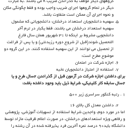
گروههاى دیگر موظف به گذراندن ضریب k مى باشند .به عبارت
دیگر در تمام گروهها اجراى ضریب واجب بوده و فقط چگونگى مکان
و نحوه اجراى آن ممکن است متفاوت باشد.
سهمیه دانشجویان استعداد درخشان: دانشجویانى که مشمول
سهمیه استعداد درخشان مى باشند، فقط یکبار در ترم آخر
دانشجویى مشروط بر اینکه تا ۳۱ شهریور همان سال فارغ
التحصیل شوند(قبل از شروع دوره رزیدنتى) و یا پس از فراغت
از تحصیل مى توانند از این سهمیه استفاده کنند. در این گروه دو
موضوع مطرح است:
اجازه شرکت در امتحان
استفاده از امتیاز دانشجویان نخبه
براى داشتن اجازه شرکت در آزمون قبل از گذراندن ۲سال طرح و یا
۲سال سابقه کار کلینیکى، شرایط ذیل باید وجود داشته باشد:
۱ . رتبه کنکور سراسرى زیر ۵۰۰
داشتن معدل کل بالاى ۱۶
اما در مورد دوم، واجدین شرایط استفاده از تسهیلات آموزشى، پژوهشى
و رفاهى ویژه استعدادهاى درخشان، در صورت اعلام ظرفیت مازاد توسط
دانشگاه باید۹۰ درصد نمره آخرین فرد پذیرفته شده در آن رشته را