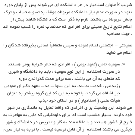
ضریب k عنوان استادیار در هر دانشکده اى مى شوند پس از پایان دوره
تعهد در صورت عدم نیاز دانشکده مربوطه موظف به تسویه حساب و ترک
بخش مربوطه مى باشند. لازم به ذکر است که دانشگاه شاهد پیش از
اعلام نتایج تاریخ معینى براى افرادى که حدنصاب نمره را کسب نموده اند
، جهت مصاحبه
عقیدتى – اجتماعى اعلام نموده و سپس متعاقباً اسامى پذیرفته شدگان را
اعلام مى نماید.
سهمیه خاص (تعهد بومى ) : افرادى که حائز شرایط بومى هستند ،
در صورت استفاده از این نوع سهمیه ، باید به دانشگاه و شهرى
که متعلق به آن مى باشند ، سه برابر مدت گذراندن دوره
رزیدنتى ، خدمت نمایند. به این سنوات مدت تعهد دکتراى عمومى
نیز اضافه مى گردد، با توجه به این که این گروه بیشتر به عنوان
هیأت علمى ( استادیار ) و در استان خود جذب
مى شوند این وضعیت براى افرادى که واقعا تمایل به ماندگارى در شهر
خود دارند، بسیار مناسب است اما براى داوطلبانى که مایل به مهاجرت به
خارج از کشور هستند و یا علاقه مند به کار و تدریس در دانشگاه و شهر
دیگرى مى باشند استفاده از آن قابل توصیه نیست . با توجه به نیاز مبرم