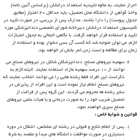
احراز نمایند، به علاوه تاییدیه استعداد درخشان (براساس آئین نامه)
وأخذ گواهى از دانشگاه محل تحصیل، باید حداقل ۴۰ امتیاز (مطابق
جدول پیوست) را دارا باشند. مدارک پس از بررسى، در صورت تأیید در
کمیسیون استعداد درخشان دبیرخانه شوراى تخصصى دندانپزشکى مورد
تأیید و استفاده قرار خواهد گرفت. با نگاهى اجمالى به جدول امتیازات
لازم، مى توان متوجه شد که کسب آن بسى دشوار بوده و استفاده از
زمان براى مطالعه و تست زدن ثمر بخش تر خواهد بود.
سهمیه نیروهاى مسلح: دندانپزشکان شاغل در نیروهاى مسلح مى
توانند از ۱۰ درصد سهمیه مازاد استفاده نمایند. البته لازم به
ذکراست این افراد فقط رشته هایى را مى توانند انتخاب نمایند که
نیروهاى مسلح اعلام نیاز نموده است و این افراد از پذیرش در
سایر رشته ها محروم مى گردند. این گروه پس از فراغت از
تحصیل ضریب خود را به صورت درمانى و یا هیأت علمى نیروهاى
مسلح سپرى خواهند نمود.
قوانین و ضوابط خاص :
پس از اعلام نتایج و قبولى در رشته اى مشخص، انتقال در دوره
دستیارى در صورت موافقت دانشگاه هاى مبدأ و مقصد به شرط