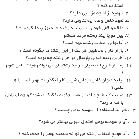
استفاده کنم ؟
سهمیه آزاد چه مزایایى دارد؟
تعهد خاص و عام چه تفاوتى دارد؟
علاقه واقعى خود را نسبت به رشته ها هنوز پیدانکرده ام !
بین دو یا چند رشته مردد هستم !
آیا توالى انتخاب رشته مهم است؟
بازار کار و مخاطبین هر یک از این رشته ها چگونه است ؟
آخرین رتبه قبولى پارسال در هر رشته چه بوده است؟
بعد از فارغ التحصیلى در چه رشته اى مى توانم هیأت علمى شوم
؟
آیا به عنوان کادر درمانى ضریب k را بگذرانم بهتر است یا هیأت
علمى ؟
ضریب k باطرح و امتیاز مطب چگونه تفکیک میشود؟ و چه ارتباطى
با هم دارند؟
۱۴ . شرایط استفاده از سهمیه بومى چیست ؟
۱۵ . آیا با سهمیه بومى احتمال قبولى بیشتر مى شود؟
۱۶ . آیا موقع انتخاب رشته مى توانم سهمیه بومى را حذف کنم ؟