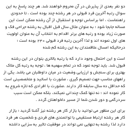
دو نفر بعدى از پذیرش در آن محروم خواهند شد. هر چند پاسخ به این
سوال رتبه آخرین فرد قبولى در هر رشته چند بوده است ، تا حدودى
راهنماست ، اما براساس توجه و استقبال از آن رشته ممکن است این
مساله جابجا شود ؛ به عنوان مثال سال قبل اقبال به رشته جراحى فک و
صورت زیاد بوده و رتبه هاى برتر اقدام به انتخاب آن به عنوان اولویت
هاى اول نموده اند و لذا آخرین رتبه فرد قبولى ۲۴۰ بوده است ؛
درحالیکه امسال علاقمندان به این رشته کم شده
است و این احتمال وجود دارد که با رتبه بالاترى بتوان در این رشته
قبول شد. باید توجه نمود که در تمام سهمیه ها ، توجه به رتبه کل ملاک
بهترى براى سنجش و ارزیابى وضعیت در میان داوطلبان مى باشد. یکى از
راههاى مناسب جهت تصمیم گیرى ، مشورت با اساتید و متخصصینى است
که حداقل ده سال سابقه کار دارند .مشورت با افرادى که تازه شروع به
کار نموده اند ؛ نه تنها کمک چندانى نمیکند، بلکه ممکن است سبب
سردرگمى و دور شدن شما از مسیر دلخواهتان گردد .
براى این منظور مى توانید با بازار کار هر رشته نیز آشنا گردید ؛ بازار
کار هر رشته ارتباط مستقیمى با توانمندى هاى فردى و شخصیت هر فرد
دارد لذا رشته به تنهایى نمى تواند در موفقیت تاثیر به سزایى داشته