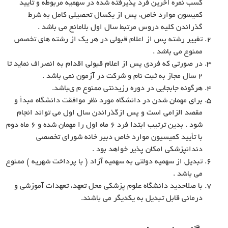
کسب نمره آخرین فرد پذیرفته شده در سهمیه مربوطه و تأیید
کمیسون موارد خاص، پس از یکسال تحصیلى کامل به شرط
گذراندن کلیه دروس مرتبط سال اول بلامانع مى باشد .
تغییر رشته پس از اعلام قبولى در هر یک از رشته هاى تخصص
ممنوع مى باشد .
در صورتى که فردى پس از اعلام قبولى اقدام به انصراف نماید تا
۲ سال مجاز به ثبت نام و شرکت در آزمون نمى باشد .
هرگونه جابجایى در دوره رزیدنتى ممنوع م ىباشد.
براى مهمان شدن در دانشگاه مورد نظر موافقت دانشگاه مبدأ و
مقصد الزامى است و پس ازگذراندن سال اول مى تواند انجام
شود . بدین ترتیب ابتدا فرد ۶ ماه اول را مهمان شده و ۶ ماه دوم
با تأیید کمیسیون موارد خاص دبیر خانه شوراى تخصصى
دندانپزشکى امکان پذیر خواهد بود .
تبدیل از سهمیه دولتى به سهمیه آزاد ( با پرداخت شهریه ) ممنوع
مى باشد .
با صلاحدید دانشگاه علوم پزشکى محل تعهد، تعهدات آموزشى و
درمانى قابل تبدیل به یکدیگر مى باشند.