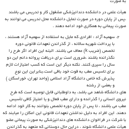
به صورت
هیأت علمى در دانشکده دندانپزشکى مشغول کار و تدریس مى باشند
،پس از پایان دوره در صورت تمایل دانشکده محل تدریس مى توانند به
صورت پیمانى به همکارى خود ادامه دهند .
سهمیه آزاد : افرادى که مایل به استفاده از سهمیه آزاد هستند ،
با پرداخت شهریه سالانه ، از گذراندن تعهدات قانونى دوره
تخصص (ضریب k) معاف مى باشند. البته این افراد اگر طرح را
نگذرانده باشند ،ضرورى است براى دریافت پروانه دائم این دو
سال را سپرى کنند. نکته دیگر این است که کسب امتیازات لازم
براى تاسیس مطب به قوت خود باقى است.بنابراین این نوع
پذیرش که خاص دانشگاه آزاد اسلامى (واحد تهران، خوراسگان )
و بعضى از رشته
هاى دانشگاه شاهد مى باشد، به داوطلبانى قابل توصیه است که طرح
نیروى انسانى را گذرانده و داراى مطب فعال و یا امتیاز کافى تأسیس
مطب مى باشند ، تا پس از پایان دوره تخصص بتوانند به کار خود ادامه
دهند. این افراد به دلیل نداشتن تعهدات قانونى این امکان را میابند که
با شرکت در فراخوان دانشکده هاى دندانپزشکى به صورت پیمانى عضو
هیأت علمى دانشگاه شوند ، دراین حال دوستانى که متعهد به گذراندن