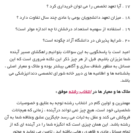
۱۷ . آیا تعهد تخصص را مى توان خریدارى کرد ؟
۱۸ . میزان تعهد دانشجویان بومى با عادى چند سال تفاوت دارد ؟
۱۹ . استفاده از سهمیه استعداد درخشان تا چه اندازه موثر است؟
۲۰ . شرایط پذیرش در دانشگاه آزاد چگونه است؟
امید است با پاسخگویى به این سوالات بتوانیم راهگشاى مسیر آینده
شما عزیزان باشیم. قبل از هر چیز ذکر این نکته ضرورى است که این
مسائل به منظور شفاف سازى و آگاهى بیشتر بوده و ملاک و معیار اصلى ،
بخشنامه ها و اطلاعیه ها ى دبیر خانه شوراى تخصصى دندانپزشکى مى
باشد.
ملاک ها و معیار ها در
انتخاب رشته
موفق :
مهمترین و اولین گام در انتخاب رشته توجه به علایق و خصوصیات
شخصیتى خود است، هیچ چیز نمى تواند درآینده ، زمانى که هیجانات
فروکش مى کند و عقل به ثبات مى رسد جایگزین عشق وعلاقه شما به آن
رشته باشد. این همان چیزى است که انگیزه شما را در آینده اى که از
تمام مسائل مادى و ظاهرى رهایى یافته اید ، تامین مى نماید و موتور