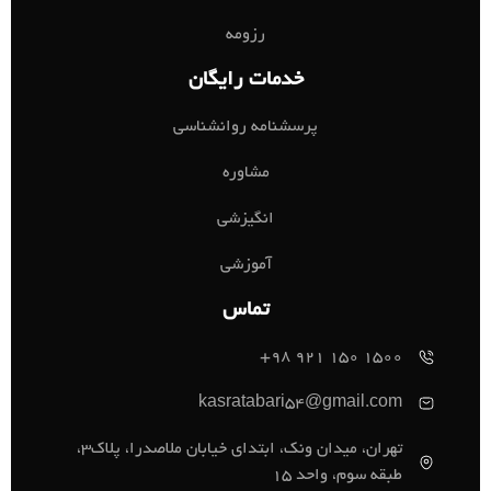
رزومه
خدمات رایگان
پرسشنامه روانشناسی
مشاوره
انگیزشی
آموزشی
تماس
1500 150 921 98+
kasratabari54@gmail.com
تهران، میدان ونک، ابتدای خیابان ملاصدرا، پلاک3،
طبقه سوم، واحد 15