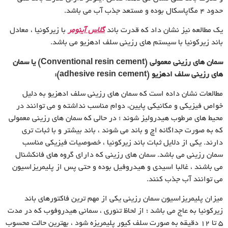
حدود ۴ مگاپاسکال بوده و مستعد جذب آب می باشد.
یک مطالعه نیز نشان داد که قدرت باند
گلاس آینومر
با زیرکونیا ، معادل
باند زیرکونیا با سیستم های رزینی سلف ادهزیو می باشد.
سمان های رزینی معمولی
(Conventional resin cement)
یا سمان
های رزینی سلف ادهزیو
(adhesive resin cement)
:
مطالعات نشان داده است که سمان های رزینی سلف ادهزیو به دلیل
خواص فیزیکی و مکانیکی پایین، دوام مناسب نداشته و می توانند در
محیط های مرطوب هیدرولیز شوند ؛ در حالی که سمان های رزینی معمولی
که به صورت جداگانه اچ و باند می شوند ، باند بیشتر و با ثبات تری
دارند. یکی از دلایل ثبات باند زیرکونیا ، خصوصیات فیزیکی مناسب
سمان رزینی می باشد. سمان های رزینی که دارای گروه های فانکشنال
می باشند ، غالبا اسیدی و هیدروفیل بوده و حتی پس از پلیمریزاسیون
می توانند آب جذب کنند.
میزان پلیمریزاسیون سمان رزینی یکی از مهم ترین فاکتورهای باند
زیرکونیا به عاج می باشد ؛ از لحاظ تئوری ، سمانی هیدروفوب که در مدت
۵ تا ۱۲ دقیقه به صورت سلف کیور پلیمریزه شود ، بهترین حالت محسوب