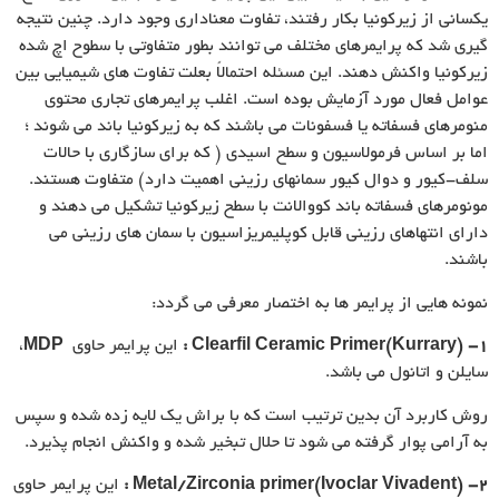
یکسانی از زیرکونیا بکار رفتند، تفاوت معناداری وجود دارد. چنین نتیجه
گیری شد که پرایمرهای مختلف می توانند بطور متفاوتی با سطوح اچ شده
زیرکونیا واکنش دهند. این مسئله احتمالاً بعلت تفاوت های شیمیایی بین
عوامل فعال مورد آزمایش بوده است. اغلب پرایمرهای تجاری محتوی
منومرهای فسفاته یا فسفونات می باشند که به زیرکونیا باند می شوند ؛
اما بر اساس فرمولاسیون و سطح اسیدی ( که برای سازگاری با حالات
سلف-کیور و دوال کیور سمانهای رزینی اهمیت دارد) متفاوت هستند.
مونومرهای فسفاته باند کووالانت با سطح زیرکونیا تشکیل می دهند و
دارای انتهاهای رزینی قابل کوپلیمریزاسیون با سمان های رزینی می
باشند.
نمونه هایی از پرایمر ها به اختصار معرفی می گردد:
۱-
Clearfil Ceramic Primer(Kurrary)
:
این پرایمر حاوی
MDP
،
سایلن و اتانول می باشد.
روش کاربرد آن بدین ترتیب است که با براش یک لایه زده شده و سپس
به آرامی پوار گرفته می شود تا حلال تبخیر شده و واکنش انجام پذیرد.
۲-
Metal/Zirconia primer(Ivoclar Vivadent)
:
این پرایمر حاوی