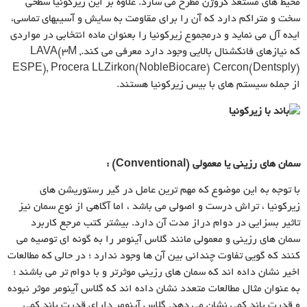
محیط های مستعد کروژن مطرح می سازد. علاوه بر این زیرکونیا سطحی
سخت و متراکم دارد که آن را برای مقاومت به سایش و آسیبهای تماسی،
ایده آل می نماید و درمجموع زیرکونیا را بعنوان ماده انتخابی در مواردی
که نیازهای فانکشنال بالایی وجود دارد معرفی می کند., LAVA(3M
ESPE), Procera LLZirkon(NobleBiocare) Cercon(Dentsply)
از جمله سیستم های با بیس زیرکونیا هستند.
سمان های رزینی یا معمولی
(Conventional)
:
با توجه به این موضوع که مهم ترین عامل در گیر رستوریشن های
زیرکونیا ، تراش درست و اصولی می باشد ، اما آگاهی از نوع سمان نیز
تاثیر بسزایی در دوام دراز مدت آن دارد. بیشتر کتب مرجع کاربرد
سمان های رزینی و معمولی مانند گلاس آینومر را به گونه ای توصیه می
کنند که گویی تفاوت چندانی بین آن ها وجود ندارد ؛ در حالی که مطالعات
اخیر نشان داده اند که سمان های رزینی موثرتر و با دوام تر می باشند ؛
به عنوان مثال مطالعات متعدد نشان داده اند که گلاس آینومر موثر نبوده
و قدرت باند کمی نشان می دهد. گلاس آینومر دارای قدرت باند کمی