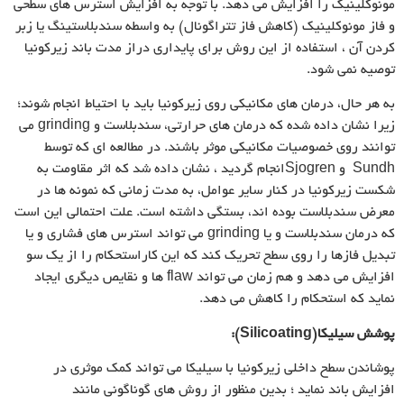
مونوکلینیک را افزایش می دهد. با توجه به افزایش استرس های سطحی
و فاز مونوکلینیک (کاهش فاز تتراگونال) به واسطه سندبلاستینگ یا زبر
کردن آن ، استفاده از این روش برای پایداری دراز مدت باند زیرکونیا
توصیه نمی شود.
به هر حال، درمان های مکانیکی روی زیرکونیا باید با احتیاط انجام شوند؛
زیرا نشان داده شده که درمان های حرارتی، سندبلاست و grinding می
توانند روی خصوصیات مکانیکی موثر باشند. در مطالعه ای که توسط
Sundh و Sjogrenانجام گردید ، نشان داده شد که اثر مقاومت به
شکست زیرکونیا در کنار سایر عوامل، به مدت زمانی که نمونه ها در
معرض سندبلاست بوده اند، بستگی داشته است. علت احتمالی این است
که درمان سندبلاست و یا grinding می تواند استرس های فشاری و یا
تبدیل فازها را روی سطح تحریک کند که این کاراستحکام را از یک سو
افزایش می دهد و هم زمان می تواند flaw ها و نقایص دیگری ایجاد
نماید که استحکام را کاهش می دهد.
پوشش سیلیکا
(Silicoating)
:
پوشاندن سطح داخلی زیرکونیا با سیلیکا می تواند کمک موثری در
افزایش باند نماید ؛ بدین منظور از روش های گوناگونی مانند