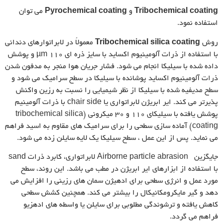
coating
Tribochemical
و
coating
Pyrochemical
می توان
استفاده نمود.
روش
coating
silica
Tribochemical
معمولاً در لابراتوارهای دندانی
با استفاده از ذرات آلومینیوم اکساید با سایز ذره ای ۱۱۰ µm و پوشش
داده شده با سیلیکا انجام می شود. فشار جریان هوا منجر به مدفون شدن
ذرات آلومینیوم اکساید پوشانده با سیلیکا در سطح سرامیک می شود و
سطح مدیفیه شده با سیلیکا از نظر شیمیایی را نسبت به رزین واکنش
پذیرتر می کند. ایر ابریژن لابراتواری یا chair side با ذرات آلومینیم
پوشش یافته با سیلیکای ۱۱۰ و ۳۰ میکرونی (tribochemical silica
coating) آماده سازی سطحی را برای سرامیک های مقاوم به اسید فراهم
می نماید. پس از این عمل ، سطح سیلیکا یک لایه سایلن زده می شود.
جایگزین Airborne particle abrasion لابراتواری، کابرد ذرات sand
با استفاده از ابزارهای ایر ابریژن در مطب می باشد. این روند، سطح
مورد عمل و انرژی سطحی برای ادهیژن سمان های رزینی را افزایش می
دهد و گیر مایکرومکانیکال را بیشتر می کند. همچنین کشش سطحی
کاهش یافته و ترشوندگی مطلوبی برای سایلن یا واسطه های ادهزیو
فراهم می گردد.