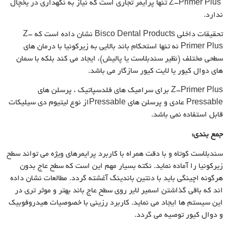
Z-Primer Plus تنها پرایمر تجاری است که نیاز به نگهداری در یخچال
ندارد.
تحقیقات داخلی Bisco Dental Products نشان داده است که Z-
Primer Plus نه تنها استحکام باند بالایی به زیرکونیا با درمان های
سطحی مختلف (نظیر سندبلاست یا پالیش)، ایجاد می کند بلکه با سمان
های دوال کیور یا لایت کیور سازگار می باشد.
Z-Primer Plus برای سرامیک های فلدسپاتیک ، پرسلن های
Pressable عادی و پرسلن های Pressableاز نوع لیتیوم دی سیلیکات
قابل استفاده نمی باشد.
جمع بندی:
سندبلاست کوتاه و با دقت همراه با کاربرد پرایمرهای ویژه می تواند سطح
زیرکونیا را آماده نماید. نکته بسیار مهم این است که سطح عاج بدون
هرگونه اچینگی باید با دنتین باندینگ آغشته گردد. مطالعات نشان داده
اند که باقی گذاشتن اسمیر لایر روی سطح عاج باند بهتر و موثر تری در
این سیستم ها ایجاد می نماید. کاربرد رزینی با خصوصیات هیدروفوبیک
و دوال کیور توصیه می گردد.