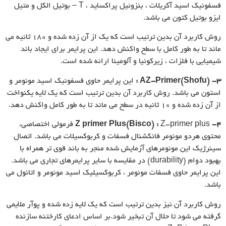
فسفونیک اسید آکریلات ، بنزوئیل پراکساید ، T – بوتیل الکل و متیل
ایزو بوتیل کتون می باشد.
روش کاربرد آن بدین ترتیب است که یک از آن زده شده و ۱۸۰ ثانیه می
ماند تا به طور کامل با سطح واکنش دهد. این پرایمر برای ایجاد باند
شیمیایی با فلزات ، زیرکونیا و آلومینا ارائه شده است.
۳-
AZ-Primer(Shofu)
:
این پرایمر حاوی فسفونیک اسید مونومر و
استون می باشد. روش کاربرد آن بدین ترتیب است که یک لایه یکنواخت
از آن زده شده و ۱۰ ثانیه در سطح می ماند تا به طور کامل واکنش دهد.
۴-
:
Z primer Plus(Bisco)
Z-primer plus فرمولی اختصاصی،
محتوی هردو مونومر فانکشنال فسفات و کربوکسیلات می باشد. اتصال
سینرژیک این مونومرهای آزمایش شده منجر به باند قوی تر همراه با
بهبود دوام (durability) در مقایسه با سایر پرایمرهای تجاری می باشد.
این پرایمر حاوی فسفات مونومر ، کربوکسیلیک اسید مونومر و اتانول می
باشد.
روش کاربرد آن نیز بدین ترتیب است که یک لایه زده شده و پوآر ملایمی
گرفته می شود تا حلال آن تبخیر شود.بر اساس ادعای کارختنه سازنده