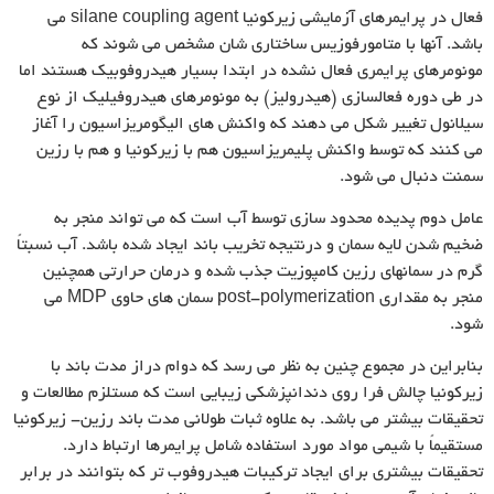
فعال در پرایمرهای آزمایشی زیرکونیا silane coupling agent می
باشد. آنها با متامورفوزیس ساختاری شان مشخص می شوند که
مونومرهای پرایمری فعال نشده در ابتدا بسیار هیدروفوبیک هستند اما
در طی دوره فعالسازی (هیدرولیز) به مونومرهای هیدروفیلیک از نوع
سیلانول تغییر شکل می دهند که واکنش های الیگومریزاسیون را آغاز
می کنند که توسط واکنش پلیمریزاسیون هم با زیرکونیا و هم با رزین
سمنت دنبال می شود.
عامل دوم پدیده محدود سازی توسط آب است که می تواند منجر به
ضخیم شدن لایه سمان و درنتیجه تخریب باند ایجاد شده باشد. آب نسبتاً
گرم در سمانهای رزین کامپوزیت جذب شده و درمان حرارتی همچنین
منجر به مقداری post-polymerization سمان های حاوی MDP می
شود.
بنابراین در مجموع چنین به نظر می رسد که دوام دراز مدت باند با
زیرکونیا چالش فرا روی دندانپزشکی زیبایی است که مستلزم مطالعات و
تحقیقات بیشتر می باشد. به علاوه ثبات طولانی مدت باند رزین- زیرکونیا
مستقیماً با شیمی مواد مورد استفاده شامل پرایمرها ارتباط دارد.
تحقیقات بیشتری برای ایجاد ترکیبات هیدروفوب تر که بتوانند در برابر