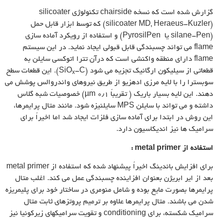
گزارش شده است که نسخه chairside تکنولوژی silicoater
(silicoater MD, Heraeus-Kuzler) که توسط ابزار قابل حمل
(silane-Pen یا PyrosilPen) و استفاده از رویکرد آماده سازی
flame می تواند چسبندگی قابل قبولی ایجاد نماید. در این سیستم
flame دارای منطقه واکنشی است که درآن تترا اتوکسی سایلن به
قطعاتی از سیلیکون ارگانیک تجزیه می شود (SiO
-C). این قطعات سطح
x
سوبسترا را با لایه مرزی ادهزیو از طریق نیروهای واندروالس پوشش می
دهند. این لایه بسیار باریک ( تقریباً ۰٫۱ µm) خصوصیات شبه گلاس
داشته و می تواند با سایلن MPS سایلنیزه شود. مانند متال پرایمرها،
این روش در ابتدا برای آماده سازی فلزات ایجاد شد اما اخیراً برای
سرامیک ها نیز اندیکاسیون دارد.
استفاده از
metal primer
:
برای افزایش باندینگ اخیراً پیشنهاد شده که استفاده از metal primer
بعد از ایر ابریژن بعنوان افزاینده چسبندگی عمل می کند. اغلب متال
پرایمرها بصورت مایع بوده و شامل منومری در ساختار خود برای پلیمریزه
شدن می باشند. متال پرایمرها علاوه بر ترمیم پروتزهای ثابت متال
سرامیک شکسته، برای conditioning و تقویت سرامیکهای زیرکونیا نیز