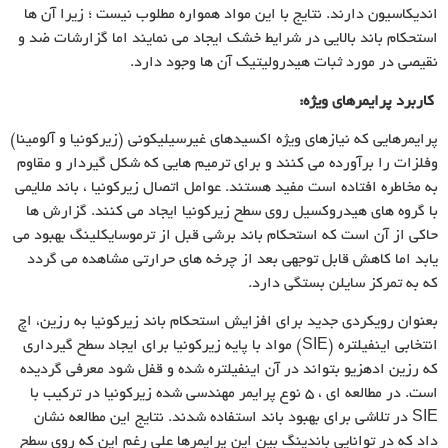
اندیکاسیون دارند. نتایج با این مواد همواره مطلوب نیست ؛ زیرا آن ها
استحکام باند بالایی در شرایط خشک ایجاد می نمایند اما گزارشات ضد و
نقیصی در مورد ثبات هیدرولیتیک آن ها وجود دارد.
کاربرد پرایمرهای ویژه:
پرایمرهایی که نیازهای ویژه اکسیدهای غیرسیلیکونی (زیرکونیا و آلومینا)
وفلزات را برآورده می کنند و برای ترمیم هایی که شکل گیردار و مقاوم
به مخاطره افتاده است مفید هستند. عوامل اتصال زیرکونیا ، باند ملایمی
با گروه های هیدروکسیل روی سطح زیرکونیا ایجاد می کنند. گزارش ها
حاکی از آن است که استحکام باند برشی قبل از ترموسایکلینگ بهبود می
یابد اما کاهش قابل توجهی بعد از چرخه های حرارتی مشاهده می گردد
که به تمرکز سایلن بستگی دارد.
بعنوان رویکردی جدید برای افزایش استحکام باند زیرکونیا به رزین، اچ
انتخابی اینفیلتره (SIE) مواد با پایه زیرکونیا برای ایجاد سطح گیرداری
که رزین ادهزیو بتواند در آن اینفیلتره شده و قفل شود معرفی گردیده
است. در مطالعه ای ، ۵ نوع پرایمر مهندسی شده زیرکونیا در ترکیب با
SIE در تلاشی برای بهبود باند استفاده شدند. نتایج این مطالعه نشان
داد که در توانایی باندینگ بین این پرایمرها علی رغم این که روی سطح