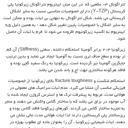
تتراگونال ۳- مکعبی که در این میان اییتریوم تتراگونال زیرکونیا پلی
کریستال (Y-TZP) دارای خصوصیات مناسبی نسبت به سایر اشکال
کریستالی می باشد. شکل تتراگونال به تنهایی بی ثبات بوده و ممکن است
به سایر اشکال با خصوصیات پایین تغییر شکل دهد ؛ به همین دلیل ۵%
اییتریوم به اکسید زیرکونیوم افزوده می شود تا فرم با ثبات آن حاصل
شود.
زیرکونیا ۳-۲ برابر آلومینا استحکام داشته ، سفتی (Stiffness) آن کم
تر بوده و سطح صاف تری نسبت به آلومینا ایجاد می نماید و بدین ترتیب
جایگزین آلومینا نیز گردیده است. زیرکونیا به رنگ سفید گچی بوده و
فاقد هرگونه ساختاری جهت اچ و باند شدن می باشد.
استحکام شکست و fracture toughness بالای زیرکونیا از خصوصیات
فیزیکی مناسب آن منشا می گیرد. عدم ثبات سرامیک های معمولی در
طولانی مدت، مربوط به پیشرفت ترک ها و استرس کروژن ایجاد شده با
آب موجود در بزاق می باشد که با ساختار گلاس واکنش می دهند و منجر
به تجزیه ساختار گلاس می گردند. کورهای زیرکونیا فاقد گلاس بوده و
ریزساختار پلی کریستالین دارند لذا ثبات طولانی مدت عالی نشان می
دهند. ثبات شیمیایی زیرکونیا ، آن را بعنوان ماده ای مطلوب بویژه در