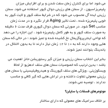
می شود اما برای کنترل زمان سفت شدن و برای افزایش میزان
پلیمریزاسیون ، از سمان های رزینی دوال کیور استفاده می شود. سمان
رزینی ایده آل محسوب می شود که در شرایط سلف کیور و لایت کیور به
خوبی پلیمریزه شده ، تحت تاثیر
Aging
قرار نگیرد و در مدت زمان
مناسب
Set
شود. در صورتی که سمان دوال کیوری ظرف مدت ۶ دقیقه
به صورت سلف کیور و به طور کامل پلیمریزه شود ، این اجازه را می دهد
که نواحی اینترپروگزیمال نخ کشیده شده و تمیز شوند ؛ در حالی که سمان
هایی وجود دارند که به ۱۰ تا ۱۲ زمان نیاز دارند تا به بدون اختلال در
باندینگ بتوانند تمیز شوند.
بنابراین انتخاب سمان رزینی و میزان گیر رستوریشن حائز اهمیت می
باشد ؛ بدین ترتیب که خصوصیات سمان های سلف ادهزیو از لحاظ
ویسکوزیتی ، ویژگی های سلف کیورینگ و هیدروفیلیسیتی با سمان های
رزینی معمولی تفاوت داشته و در تراش هایی که گیر کافی و مناسب
ندارند ، توصیه نمی شوند.
مونومرهای فسفات یا سایلن؟
بر خلاف سرامیک های معمولی که دارای ساختار