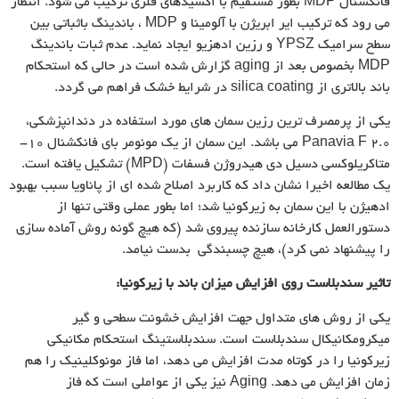
فانکشنال MDP بطور مستقیم با اکسیدهای فلزی ترکیب می شود. انتظار
می رود که ترکیب ایر ابریژن با آلومینا و MDP ، باندینگ باثباتی بین
سطح سرامیک YPSZ و رزین ادهزیو ایجاد نماید. عدم ثبات باندینگ
MDP بخصوص بعد از aging گزارش شده است در حالی که استحکام
باند بالاتری از silica coating در شرایط خشک فراهم می گردد.
یکی از پرمصرف ترین رزین سمان های مورد استفاده در دندانپزشکی،
Panavia F 2.0 می باشد. این سمان از یک مونومر بای فانکشنال ۱۰-
متاکریلوکسی دسیل دی هیدروژن فسفات (MPD) تشکیل یافته است.
یک مطالعه اخیرا نشان داد که کاربرد اصلاح شده ای از پاناویا سبب بهبود
ادهیژن با این سمان به زیرکونیا شد؛ اما بطور عملی وقتی تنها از
دستورالعمل کارخانه سازنده پیروی شد (که هیچ گونه روش آماده سازی
را پیشنهاد نمی کرد)، هیچ چسبندگی بدست نیامد.
تاثیر سندبلاست روی افزایش میزان باند با زیرکونیا:
یکی از روش های متداول جهت افزایش خشونت سطحی و گیر
میکرومکانیکال سندبلاست است. سندبلاستینگ استحکام مکانیکی
زیرکونیا را در کوتاه مدت افزایش می دهد، اما فاز مونوکلینیک را هم
زمان افزایش می دهد. Aging نیز یکی از عواملی است که فاز