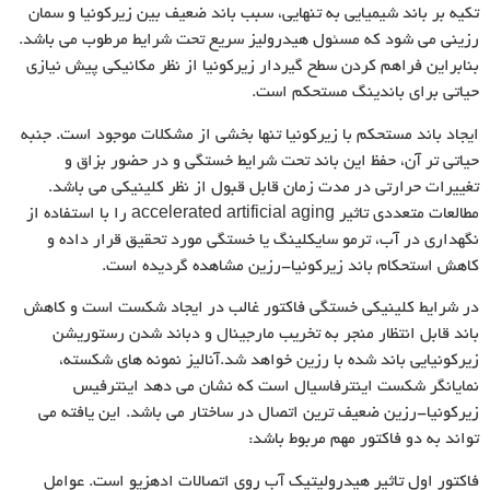
تکیه بر باند شیمیایی به تنهایی، سبب باند ضعیف بین زیرکونیا و سمان
رزینی می شود که مسئول هیدرولیز سریع تحت شرایط مرطوب می باشد.
بنابراین فراهم کردن سطح گیردار زیرکونیا از نظر مکانیکی پیش نیازی
حیاتی برای باندینگ مستحکم است.
ایجاد باند مستحکم با زیرکونیا تنها بخشی از مشکلات موجود است. جنبه
حیاتی تر آن، حفظ این باند تحت شرایط خستگی و در حضور بزاق و
تغییرات حرارتی در مدت زمان قابل قبول از نظر کلینیکی می باشد.
مطالعات متعددی تاثیر accelerated artificial aging را با استفاده از
نگهداری در آب، ترمو سایکلینگ یا خستگی مورد تحقیق قرار داده و
کاهش استحکام باند زیرکونیا-رزین مشاهده گردیده است.
در شرایط کلینیکی خستگی فاکتور غالب در ایجاد شکست است و کاهش
باند قابل انتظار منجر به تخریب مارجینال و دباند شدن رستوریشن
زیرکونیایی باند شده با رزین خواهد شد.آنالیز نمونه های شکسته،
نمایانگر شکست اینترفاسیال است که نشان می دهد اینترفیس
زیرکونیا-رزین ضعیف ترین اتصال در ساختار می باشد. این یافته می
تواند به دو فاکتور مهم مربوط باشد:
فاکتور اول تاثیر هیدرولیتیک آب روی اتصالات ادهزیو است. عوامل