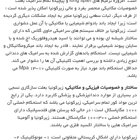
است. امروزه ترمیم های long span و پیچیده تمام سرامیک بعلت
خصوصیات مکانیکی منحصر بفرد و عالی زیرکونیا امکان پذیر شده است ؛
از طرف دیگر، ثبات سطحی زیرکونیا منجر به ایجاد مشکلات دیگری گردیده
است؛ زیرا ایجاد باند بادوام شیمیایی یا مکانیکی با آن عمل دشواری
است. زیرکونیا بر خلاف سیستم های سرامیکی حاوی گلاس که دارای
ساختار شیشه ای بوده و می توانند با اسید هیدروفلوریک اچ شده و با
سایلن پیوند شیمیایی برقرار نمایند ، قادر به ایجاد باند میکرومکانیکال و
شیمیایی نیست. استحکام باندهای گزارش شده به سرامیک های دندانی
تنوع زیادی داشته و بررسی اهمیت کلینیکی آن ها را دشوار می کند.
حداقل استحکام باند مورد نیاز به صورت کلینیکی ۱۰-۱۳ Mpa می
باشد.
ساختار و خصوصیات فیزیکی و مکانیکی:
زیرکونیا بعلت سازگاری نسجی
در بسیاری از موارد دندانپزشکی و پزشکی کاربرد دارد. یکی از رایج
ترین مواد کور تمام سرامیکی، زیرکونیا می باشد که استحکام خمشی آن
۱۰۰۰ مگاپاسکال است ؛ در حالی که پرسلن های فلدسپاتیک دارای
استحکام خمشی ۳۰۰-۱۰۰ مگاپاسکال هستند. زیرکونیا و آلومینا
سرامیک هایی با ساختار اکسید فلزی می باشند.
زیرکونیا دارای اشکال کریستالی متفاوتی است: ۱- مونوکلینیک ۲-